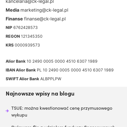
kancelaria@ck-legal.pl
Media
marketing@ck-legal.pl
Finanse
finanse@ck-legal.pl
NIP
6762428573
REGON
121345350
KRS
0000939573
Alior Bank
10 2490 0005 0000 4510 6307 1989
IBAN Alior Bank
PL 10 2490 0005 0000 4510 6307 1989
SWIFT Alior Bank
ALBPPLPW
Najnowsze wpisy na blogu
TSUE: można kwestionować cenę przymusowego
wykupu