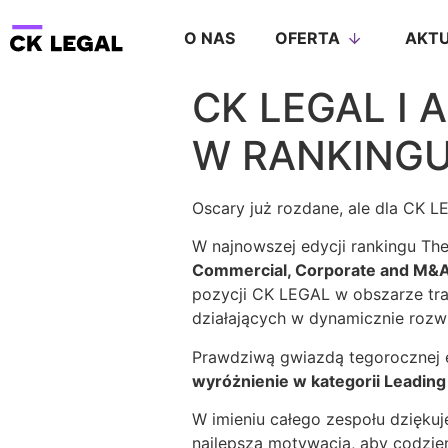
O NAS
OFERTA
AKTU
CK LEGAL I
W RANKINGU
Oscary już rozdane, ale dla CK L
W najnowszej edycji rankingu Th
Commercial, Corporate and M&
pozycji CK LEGAL w obszarze tra
działających w dynamicznie rozwij
Prawdziwą gwiazdą tegorocznej e
wyróżnienie w kategorii Leading
W imieniu całego zespołu dzięku
najlepszą motywacją, aby codzie