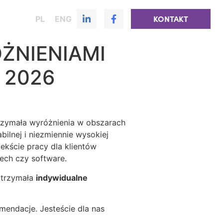
PL
ENG
KONTAKT
ÓŻNIENIAMI
 2026
trzymała wyróżnienia w obszarach
bilnej i niezmiennie wysokiej
kście pracy dla klientów
tech czy software.
 otrzymała
indywidualne
mendacje. Jesteście dla nas