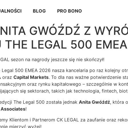
ALNOŚCI
BLOG
PRO BONO
 ANITA GWÓŹDŹ Z WYR
 THE LEGAL 500 EMEA
EGAL sezon na nagrody jeszcze się nie skończył!
e Legal 500 EMEA 2026 nasza kancelaria po raz kolejny o
A
oraz
Capital Markets
. To dla nas ważne potwierdzenie sta
nsakcyjnym oraz rynku kapitałowego – szczególnie w konte
ających się sektorach, takich jak technologia, fintech, bio
dycji The Legal 500 została jednak
Anita Gwóźdź
, która
 Associates
!
jemy Klientom i Partnerom CK LEGAL za zaufanie oraz reko
nnie mierzyć wyżej!