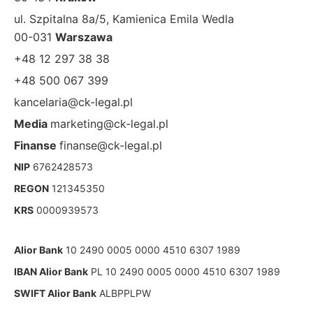
ul. Szpitalna 8a/5, Kamienica Emila Wedla
00-031
Warszawa
+48 12 297 38 38
+48 500 067 399
kancelaria@ck-legal.pl
Media
marketing@ck-legal.pl
Finanse
finanse@ck-legal.pl
NIP
6762428573
REGON
121345350
KRS
0000939573
Alior Bank
10 2490 0005 0000 4510 6307 1989
IBAN Alior Bank
PL 10 2490 0005 0000 4510 6307 1989
SWIFT Alior Bank
ALBPPLPW