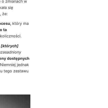
ę o zmianach w
ała się
, że:
rocesu,
który ma
o ta
koliczności.
 [których]
uzasadniony
ceny dostępnych
Niemniej jednak
wu tego zestawu