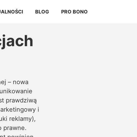
ALNOŚCI
BLOG
PRO BONO
cjach
nej – nowa
unikowanie
est prawdziwą
marketingowy i
ki reklamy),
o prawne.