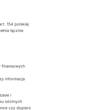
rt. 154 polskiej
ełnia łącznie
w finansowych
zy informacja
asie i
iu istotnych
ence
czy dopiero