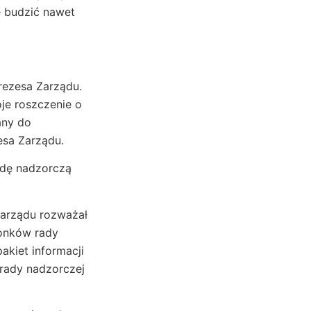
e budzić nawet
Prezesa Zarządu.
oje roszczenie o
any do
esa Zarządu.
adę nadzorczą
arządu rozważał
łonków rady
akiet informacji
rady nadzorczej