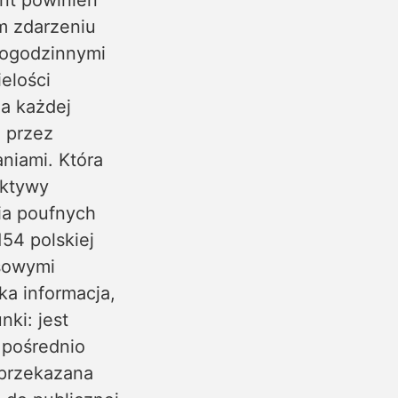
ent powinien
m zdarzeniu
logodzinnymi
ielości
ja każdej
ę przez
niami. Która
ektywy
ia poufnych
154 polskiej
nsowymi
ka informacja,
nki: jest
 pośrednio
 przekazana