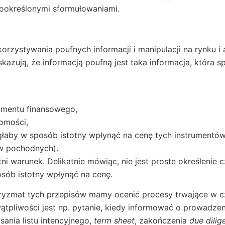
dookreślonymi sformułowaniami.
rzystywania poufnych informacji i manipulacji na rynku i a
zują, że informacją poufną jest taka informacja, która sp
umentu finansowego,
domości,
łaby w sposób istotny wpłynąć na cenę tych instrumentó
ów pochodnych).
i warunek. Delikatnie mówiąc, nie jest proste określenie c
osób istotny wpłynąć na cenę.
pryzmat tych przepisów mamy ocenić procesy trwające w cz
tpliwości jest np. pytanie, kiedy informować o prowadzen
ania listu intencyjnego,
term sheet
, zakończenia
due dilig