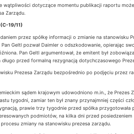
że wątpliwości dotyczące momentu publikacji raportu moż
sa Zarządu.
 (C-19/11)
podaniem przez spółkę informacji o zmianie na stanowisku 
ł. Pan Geltl pozwał Daimler o odszkodowanie, opierając sw
spóźniona. Pan Geltl argumentował, że emitent był zobowiąz
a długo przed formalną rezygnacją dotychczasowego Prez
owisku Prezesa Zarządu bezpośrednio po podjęciu przez r
mieckim sądem krajowym udowodniono m.in., że Prezes Z
nastu tygodni, zamiar ten był znany przynajmniej części cz
zygnacją, prawie trzy tygodnie przed spółka przygotowała p
eresowanych podmiotów, na kilka dni przed posiedzeniem 
 procesu zmiany na stanowisku prezesa zarządu.