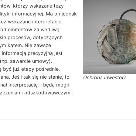
entów, którzy wskazane tezy
ityki informacyjnej. Ma on jednak
zez wskazane interpretacje
 od emitentów za wadliwą
asie procesów, dotyczących
ym kątem. Nie zawsze
 informacją precyzyjną jest
 (np. zawarcie umowy).
 być już etapy pośrednie.
a. Jeśli tak się nie stanie, to
Ochrona inwestora
ał interpretację – będą mogli
oszczeniami odszkodowawczymi.