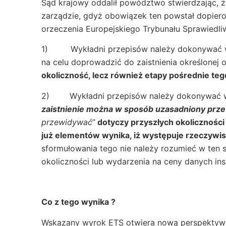
Sąd krajowy oddalił powództwo stwierdzając, 
zarządzie, gdyż obowiązek ten powstał dopiero
orzeczenia Europejskiego Trybunału Sprawiedli
1) Wykładni przepisów należy dokonywać w 
na celu doprowadzić do zaistnienia określonej 
okoliczność, lecz również etapy pośrednie te
2) Wykładni przepisów należy dokonywać w
zaistnienie można w sposób uzasadniony prz
przewidywać
”
dotyczy przyszłych okoliczności
już elementów wynika, iż występuje rzeczywis
sformułowania tego nie należy rozumieć w ten
okoliczności lub wydarzenia na ceny danych in
Co z tego wynika ?
Wskazany wyrok ETS otwiera nową perspektywę