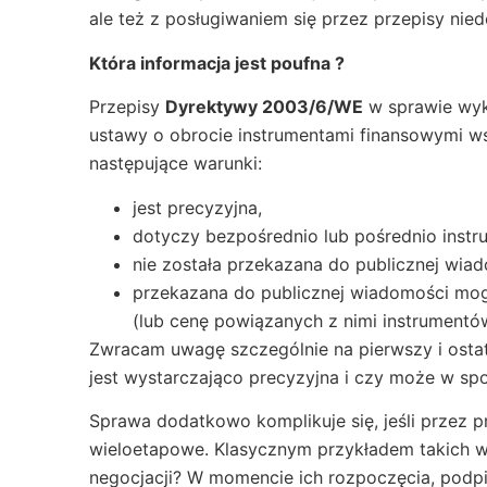
ale też z posługiwaniem się przez przepisy nie
Która informacja jest poufna ?
Przepisy
Dyrektywy 2003/6/WE
w sprawie wyko
ustawy o obrocie instrumentami finansowymi wska
następujące warunki:
jest precyzyjna,
dotyczy bezpośrednio lub pośrednio instr
nie została przekazana do publicznej wia
przekazana do publicznej wiadomości mog
(lub cenę powiązanych z nimi instrument
Zwracam uwagę szczególnie na pierwszy i ostatn
jest wystarczająco precyzyjna i czy może w sp
Sprawa dodatkowo komplikuje się, jeśli przez 
wieloetapowe. Klasycznym przykładem takich wą
negocjacji? W momencie ich rozpoczęcia, podpis