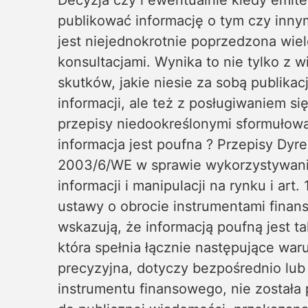
Decyzja czy i ewentualnie kiedy emit
publikować informację o tym czy inny
jest niejednokrotnie poprzedzona wie
konsultacjami. Wynika to nie tylko z w
skutków, jakie niesie za sobą publikac
informacji, ale też z posługiwaniem si
przepisy niedookreślonymi sformułowa
informacja jest poufna ? Przepisy Dyr
2003/6/WE w sprawie wykorzystywan
informacji i manipulacji na rynku i art. 
ustawy o obrocie instrumentami fina
wskazują, że informacją poufną jest ta
która spełnia łącznie następujące waru
precyzyjna, dotyczy bezpośrednio lub
instrumentu finansowego, nie została