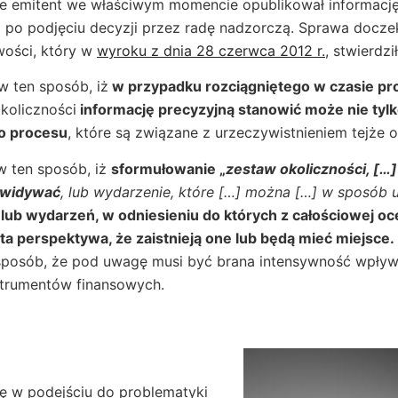
że emitent we właściwym momencie opublikował informacj
 po podjęciu decyzji przez radę nadzorczą. Sprawa doczek
wości, który w
wyroku z dnia 28 czerwca 2012 r.
, stwierdził
ten sposób, iż
w przypadku rozciągniętego w czasie p
okoliczności
informację precyzyjną stanowić może nie tylk
go procesu
, które są związane z urzeczywistnieniem tejże o
 ten sposób, iż
sformułowanie „
zestaw okoliczności, […]
ewidywać
, lub wydarzenie, które […] można […] w sposób 
 lub wydarzeń, w odniesieniu do których z całościowej o
ta perspektywa, że zaistnieją one lub będą mieć miejsce.
 sposób, że pod uwagę musi być brana intensywność wpły
strumentów finansowych.
 w podejściu do problematyki